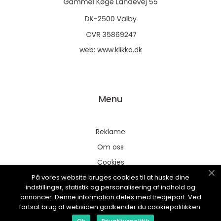
web:
www.klikko.dk
Menu
Reklame
Om oss
Cookies
På vores website bruges cookies til at huske dine
Kontakt Oss
indstillinger, statistik og personalisering af indhold og
Sitemap
annoncer. Denne information deles med tredjepart. Ved
fortsat brug af websiden godkender du cookiepolitikken.