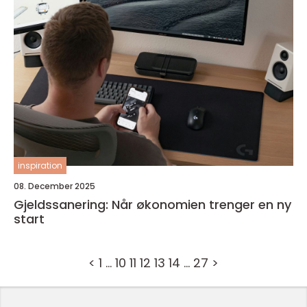
inspiration
08. December 2025
Gjeldssanering: Når økonomien trenger en ny
start
<
1
…
10
11
12
13
14
…
27
>