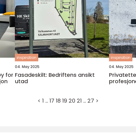
inspiration
inspiration
04. May 2025
04. May 2025
y for
Fasadeskilt: Bedriftens ansikt
Privatette
jon
utad
profesjone
<
1
…
17
18
19
20
21
…
27
>