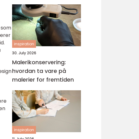
kompetanse
n som
rerer
d.
inspiration
å
30. July 2026
Malerikonservering:
hvordan ta vare på
esign
malerier for fremtiden
ere
jen
inspiration
11. July 2026