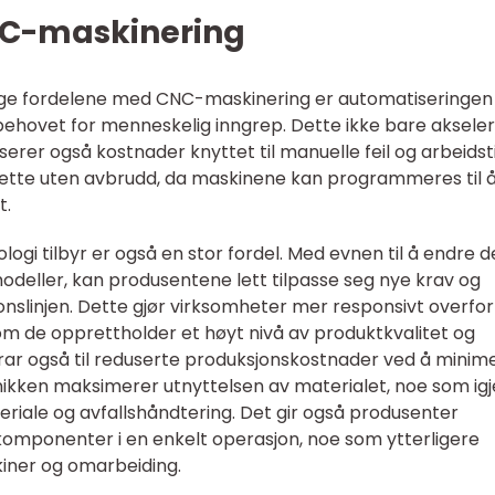
NC-maskinering
ge fordelene med CNC-maskinering er automatiseringe
 behovet for menneskelig inngrep. Dette ikke bare aksele
rer også kostnader knyttet til manuelle feil og arbeidsti
ette uten avbrudd, da maskinene kan programmeres til 
t.
logi tilbyr er også en stor fordel. Med evnen til å endre d
deller, kan produsentene lett tilpasse seg nye krav og
onslinjen. Dette gjør virksomheter mer responsivt overfor
om de opprettholder et høyt nivå av produktkvalitet og
rar også til reduserte produksjonskostnader ved å minim
nikken maksimerer utnyttelsen av materialet, noe som ig
teriale og avfallshåndtering. Det gir også produsenter
komponenter i en enkelt operasjon, noe som ytterligere
kiner og omarbeiding.