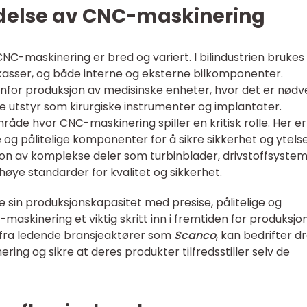
ndelse av CNC-maskinering
CNC-maskinering er bred og variert. I bilindustrien bruke
rkasser, og både interne og eksterne bilkomponenter.
nfor produksjon av medisinske enheter, hvor det er nødv
e utstyr som kirurgiske instrumenter og implantater.
mråde hvor CNC-maskinering spiller en kritisk rolle. Her er
og pålitelige komponenter for å sikre sikkerhet og ytelse
jon av komplekse deler som turbinblader, drivstoffsyste
l høye standarder for kvalitet og sikkerhet.
 sin produksjonskapasitet med presise, pålitelige og
maskinering et viktig skritt inn i fremtiden for produksjon
r fra ledende bransjeaktører som
Scanco
, kan bedrifter d
ring og sikre at deres produkter tilfredsstiller selv de