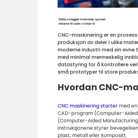
CNC-maskinering er en prosess 
produksjon av deler i ulike mater
moderne industri med sin evne 
med minimal menneskelig innbla
datastyring for å kontrollere ve
små prototyper til store produk
Hvordan CNC-mas
CNC maskinering starter
med en d
CAD-program (Computer-Aided D
(Computer-Aided Manufacturing) s
instruksjonene styrer bevegelsen
plast, metall eller kompositt.