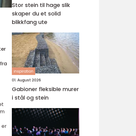
Stor stein til hage slik
skaper du et solid
blikkfang ute
ter
fra
inspiration
01. August 2026
Gabioner fleksible murer
i stål og stein
et
am
 er