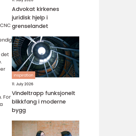
Advokat kirkenes
juridisk hjelp i
s CNC
grenselandet
endig
 det
.
mer
inspiration
11. July 2026
Vindeltrapp funksjonelt
. For
blikkfang i moderne
ra
bygg