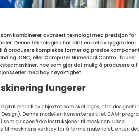
som kombinerer avansert teknologi med presisjon for
ialer. Denne teknologien har blitt en del av ryggraden i
til å produsere komplekse former og presise komponen
nding. CNC, eller Computer Numerical Control, bruker
rkstedmaskiner, noe som gjør det mulig å produsere alt 
sjonsserier med høy nøyaktighet.
kinering fungerer
igital modell av objektet som skal lages, ofte designet i 
esign). Denne modellen konverteres til et CAM-progr
om gir spesifikke instruksjoner til maskinen. Disse
e til maskinens verktøy for å forme materialet, enten det