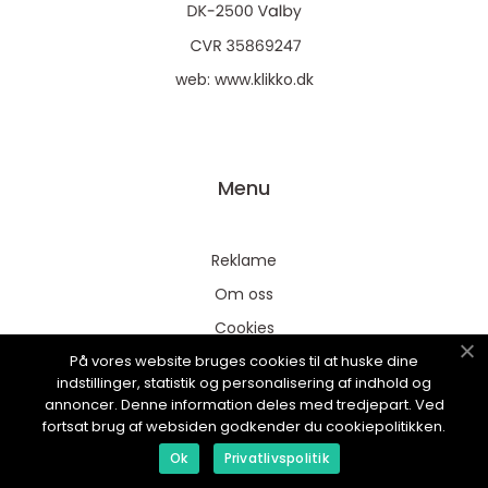
web:
www.klikko.dk
Menu
Reklame
Om oss
Cookies
På vores website bruges cookies til at huske dine
Kontakt Oss
indstillinger, statistik og personalisering af indhold og
Sitemap
annoncer. Denne information deles med tredjepart. Ved
fortsat brug af websiden godkender du cookiepolitikken.
Ok
Privatlivspolitik