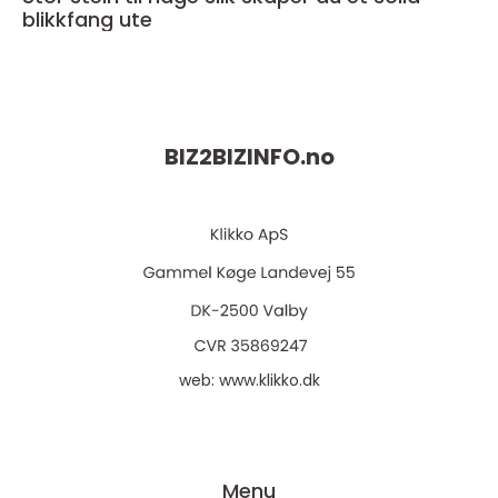
blikkfang ute
BIZ2BIZINFO.
no
web:
www.klikko.dk
Menu