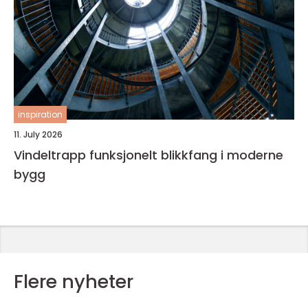
inspiration
11. July 2026
Vindeltrapp funksjonelt blikkfang i moderne
bygg
Flere nyheter