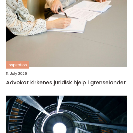
inspiration
11. July 2026
Advokat kirkenes juridisk hjelp i grenselandet