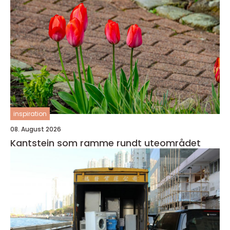
inspiration
08. August 2026
Kantstein som ramme rundt uteområdet