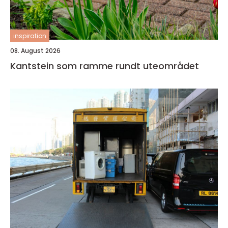
inspiration
08. August 2026
Kantstein som ramme rundt uteområdet