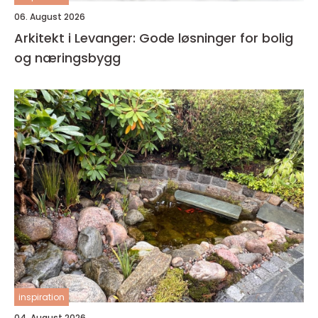
06. August 2026
Arkitekt i Levanger: Gode løsninger for bolig
og næringsbygg
inspiration
04. August 2026