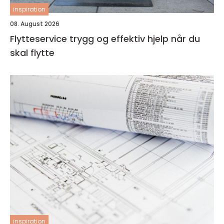
inspiration
08. August 2026
Flytteservice trygg og effektiv hjelp når du
skal flytte
inspiration