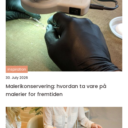
inspiration
30. July 2026
Malerikonservering: hvordan ta vare på
malerier for fremtiden