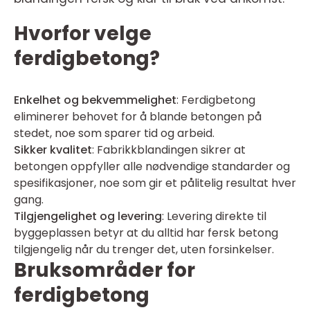
Hvorfor velge
ferdigbetong?
Enkelhet og bekvemmelighet
: Ferdigbetong
eliminerer behovet for å blande betongen på
stedet, noe som sparer tid og arbeid.
Sikker kvalitet
: Fabrikkblandingen sikrer at
betongen oppfyller alle nødvendige standarder og
spesifikasjoner, noe som gir et pålitelig resultat hver
gang.
Tilgjengelighet og levering
: Levering direkte til
byggeplassen betyr at du alltid har fersk betong
tilgjengelig når du trenger det, uten forsinkelser.
Bruksområder for
ferdigbetong