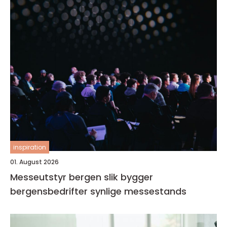
inspiration
01. August 2026
Messeutstyr bergen slik bygger
bergensbedrifter synlige messestands