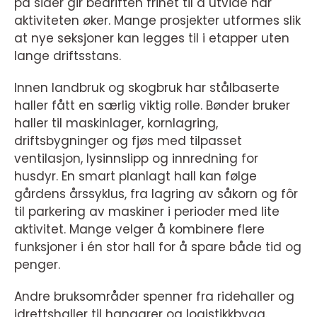
på sider gir bedriften frihet til å utvide når
aktiviteten øker. Mange prosjekter utformes slik
at nye seksjoner kan legges til i etapper uten
lange driftsstans.
Innen landbruk og skogbruk har stålbaserte
haller fått en særlig viktig rolle. Bønder bruker
haller til maskinlager, kornlagring,
driftsbygninger og fjøs med tilpasset
ventilasjon, lysinnslipp og innredning for
husdyr. En smart planlagt hall kan følge
gårdens årssyklus, fra lagring av såkorn og fôr
til parkering av maskiner i perioder med lite
aktivitet. Mange velger å kombinere flere
funksjoner i én stor hall for å spare både tid og
penger.
Andre bruksområder spenner fra ridehaller og
idrettshaller til hangarer og logistikkbygg.