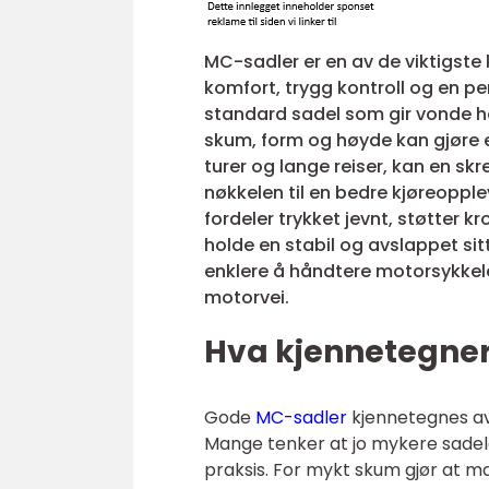
MC-sadler er en av de viktigs
komfort, trygg kontroll og en pe
standard sadel som gir vonde hof
skum, form og høyde kan gjøre en
turer og lange reiser, kan en s
nøkkelen til en bedre kjøreoppl
fordeler trykket jevnt, støtter 
holde en stabil og avslappet sitt
enklere å håndtere motorsykkele
motorvei.
Hva kjennetegne
Gode
MC-sadler
kjennetegnes av 
Mange tenker at jo mykere sadelen
praksis. For mykt skum gjør at m