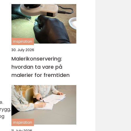
kompetanse
inspiration
30. July 2026
Malerikonservering:
hvordan ta vare på
malerier for fremtiden
e.
rygg,
og
inspiration
11. July 2026