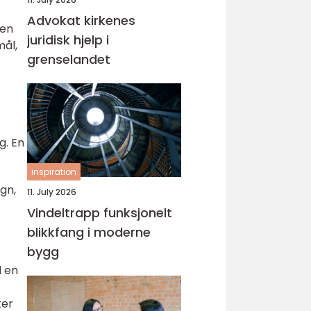
Advokat kirkenes
 en
juridisk hjelp i
mål,
grenselandet
g. En
inspiration
gn,
11. July 2026
Vindeltrapp funksjonelt
blikkfang i moderne
bygg
d en
ker