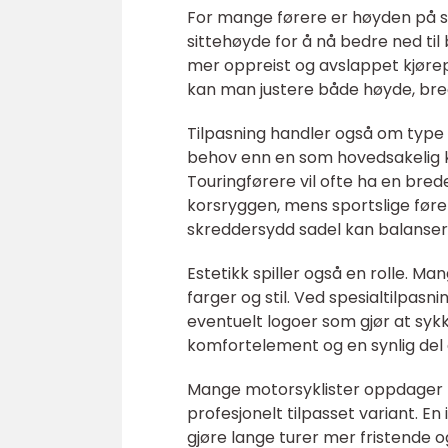
For mange førere er høyden på s
sittehøyde for å nå bedre ned til
mer oppreist og avslappet kjørep
kan man justere både høyde, bredde
Tilpasning handler også om type 
behov enn en som hovedsakelig kjø
Touringførere vil ofte ha en bred
korsryggen, mens sportslige fører
skreddersydd sadel kan balanser
Estetikk spiller også en rolle. 
farger og stil. Ved spesialtilpas
eventuelt logoer som gjør at sykkel
komfortelement og en synlig del
Mange motorsyklister oppdager før
profesjonelt tilpasset variant. En
gjøre lange turer mer fristende 