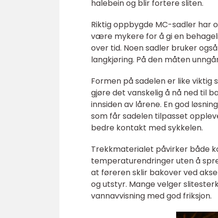
halebein og blir fortere sliten.
Riktig oppbygde MC-sadler har of
være mykere for å gi en behageli
over tid. Noen sadler bruker også
langkjøring. På den måten unngå
Formen på sadelen er like vikti
gjøre det vanskelig å nå ned til 
innsiden av lårene. En god løsnin
som får sadelen tilpasset oppleve
bedre kontakt med sykkelen.
Trekkmaterialet påvirker både ko
temperaturendringer uten å sprek
at føreren sklir bakover ved akse
og utstyr. Mange velger slitester
vannavvisning med god friksjon.