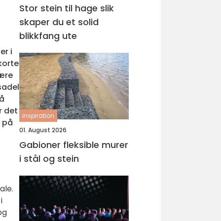
Stor stein til hage slik
skaper du et solid
blikkfang ute
er i
korte
være
sadel
 å
r det
inspiration
r på
01. August 2026
Gabioner fleksible murer
i stål og stein
ale.
i
og