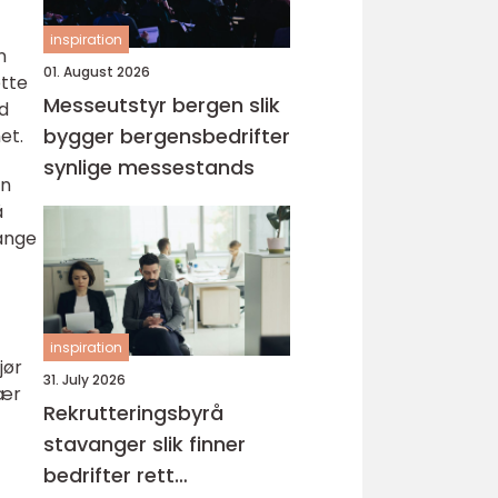
inspiration
n
01. August 2026
øtte
Messeutstyr bergen slik
ed
bygger bergensbedrifter
et.
synlige messestands
an
å
Mange
inspiration
jør
31. July 2026
lær
Rekrutteringsbyrå
stavanger slik finner
bedrifter rett