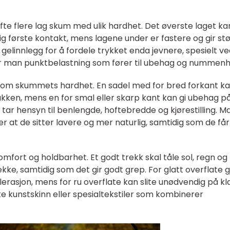
te flere lag skum med ulik hardhet. Det øverste laget ka
g første kontakt, mens lagene under er fastere og gir st
 gelinnlegg for å fordele trykket enda jevnere, spesielt v
r man punktbelastning som fører til ubehag og nummenh
g som skummets hardhet. En sadel med for bred forkant k
bakken, mens en for smal eller skarp kant kan gi ubehag p
g tar hensyn til benlengde, hoftebredde og kjørestilling. 
r at de sitter lavere og mer naturlig, samtidig som de får
mfort og holdbarhet. Et godt trekk skal tåle sol, regn og
ke, samtidig som det gir godt grep. For glatt overflate g
lerasjon, mens for ru overflate kan slite unødvendig på k
ke kunstskinn eller spesialtekstiler som kombinerer