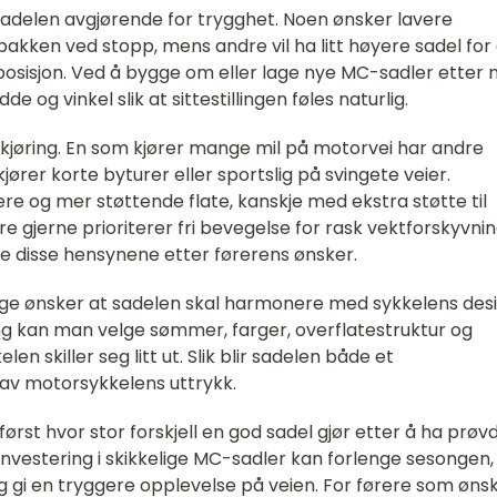
adelen avgjørende for trygghet. Noen ønsker lavere
 bakken ved stopp, mens andre vil ha litt høyere sadel for
osisjon. Ved å bygge om eller lage nye MC-sadler etter 
 og vinkel slik at sittestillingen føles naturlig.
kjøring. En som kjører mange mil på motorvei har andre
rer korte byturer eller sportslig på svingete veier.
ere og mer støttende flate, kanskje med ekstra støtte til
e gjerne prioriterer fri bevegelse for rask vektforskyvnin
e disse hensynene etter førerens ønsker.
Mange ønsker at sadelen skal harmonere med sykkelens desi
ning kan man velge sømmer, farger, overflatestruktur og
en skiller seg litt ut. Slik blir sadelen både et
 av motorsykkelens uttrykk.
st hvor stor forskjell en god sadel gjør etter å ha prøv
 investering i skikkelige MC-sadler kan forlenge sesongen,
og gi en tryggere opplevelse på veien. For førere som øns