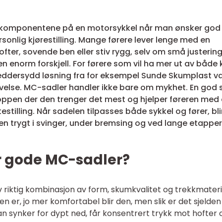
te komponentene på en motorsykkel når man ønsker god
rsonlig kjørestilling. Mange førere lever lenge med en
ter, sovende ben eller stiv rygg, selv om små justering
 enorm forskjell. For førere som vil ha mer ut av både 
kreddersydd løsning fra for eksempel Sunde Skumplast 
evelse. MC-sadler handler ikke bare om mykhet. En god 
kroppen der den trenger det mest og hjelper føreren med
estilling. Når sadelen tilpasses både sykkel og fører, bli
n trygt i svinger, under bremsing og ved lange etappe
r gode MC-sadler?
riktig kombinasjon av form, skumkvalitet og trekkmateri
 er, jo mer komfortabel blir den, men slik er det sjelden 
an synker for dypt ned, får konsentrert trykk mot hofter 