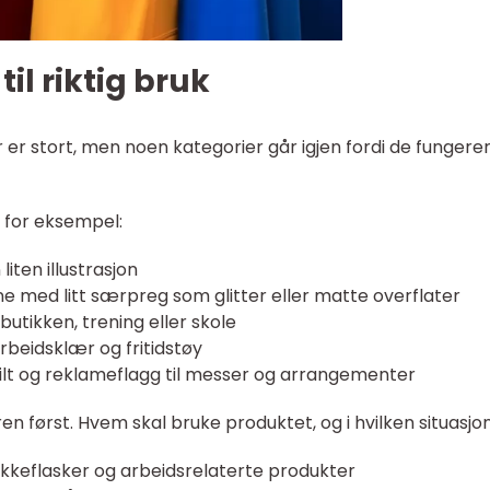
il riktig bruk
 er stort, men noen kategorier går igjen fordi de fungerer
r for eksempel:
iten illustrasjon
erne med litt særpreg som glitter eller matte overflater
utikken, trening eller skole
rbeidsklær og fritidstøy
ilt og reklameflagg til messer og arrangementer
n først. Hvem skal bruke produktet, og i hvilken situasjo
rikkeflasker og arbeidsrelaterte produkter