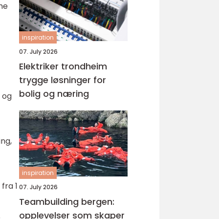
ame
inspiration
07. July 2026
Elektriker trondheim
trygge løsninger for
bolig og næring
t og
ing,
inspiration
fra 1
07. July 2026
Teambuilding bergen:
opplevelser som skaper