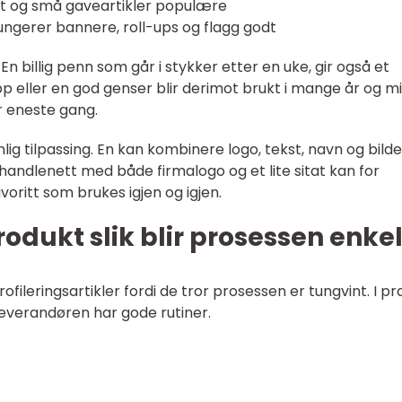
ett og små gaveartikler populære
ngerer bannere, roll-ups og flagg godt
 En billig penn som går i stykker etter en uke, gir også et
opp eller en god genser blir derimot brukt i mange år og m
 eneste gang.
ig tilpassing. En kan kombinere logo, tekst, navn og bilde
Et handlenett med både firmalogo og et lite sitat kan for
avoritt som brukes igjen og igjen.
produkt slik blir prosessen enke
ofileringsartikler fordi de tror prosessen er tungvint. I pr
everandøren har gode rutiner.