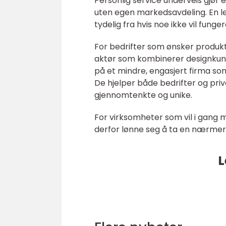
Personlig service underveis gjør e
uten egen markedsavdeling. En l
tydelig fra hvis noe ikke vil funge
For bedrifter som ønsker produk
aktør som kombinerer designkunn
på et mindre, engasjert firma som
De hjelper både bedrifter og pr
gjennomtenkte og unike.
For virksomheter som vil i gang m
derfor lønne seg å ta en nærmere
L