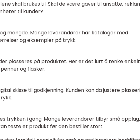
lene skal brukes til. Skal de være gaver til ansatte, rekl
heter til kunder?
t og mengde. Mange leverandører har kataloger med
tørrelser og eksempler på trykk.
lder plasseres på produktet. Her er det lurt å tenke enkel
 penner og flasker.
igital skisse til godkjenning. Kunden kan da justere plasser
trykk.
es trykken i gang. Mange leverandører tilbyr små opplag, 
kan teste et produkt før den bestiller stort.