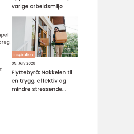
r
varige arbeidsmiljø
mpel
preg.
inspiration
05. July 2026
t
Flyttebyrå: Nøkkelen til
en trygg, effektiv og
mindre stressende
flytteprosess