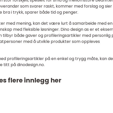
n stor forskjell, spesielt for små og mellomstore bedrifte
everandør som svarer raskt, kommer med forslag og sier
re bra i trykk, sparer både tid og penger.
ter med mening, kan det være lurt å samarbeide med en
skap med fleksible løsninger. Dino design as er et ekse
 tilbyr både gaver og profileringsartikler med personlig 
ivatpersoner med å utvikle produkter som oppleves
ed profileringsartikler på en enkel og trygg måte, kan de
 titt på dinodesign.no.
es flere innlegg her