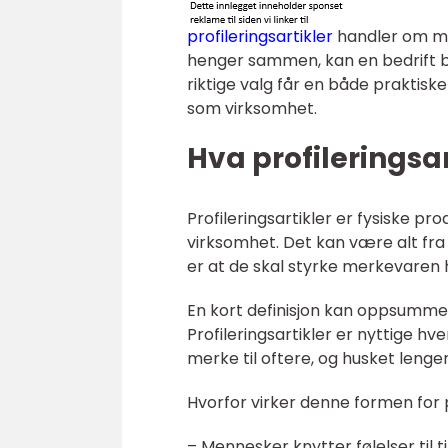
profileringsartikler
handler om me
henger sammen, kan en bedrift by
riktige valg får en både prakti
som virksomhet.
Hva profileringsar
Profileringsartikler er fysiske pr
virksomhet. Det kan være alt fra 
er at de skal styrke merkevaren 
En kort definisjon kan oppsummer
Profileringsartikler er nyttige h
merke til oftere, og husket lenge
Hvorfor virker denne formen for p
– Mennesker knytter følelser til t