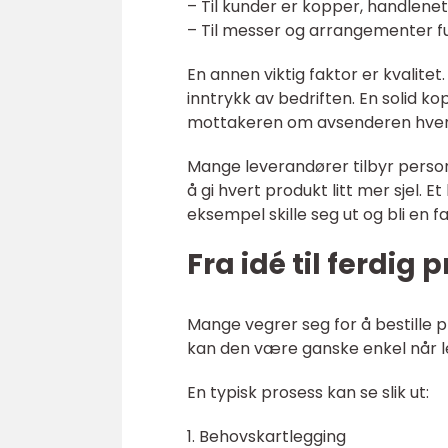
– Til kunder er kopper, handlen
– Til messer og arrangementer fu
En annen viktig faktor er kvalitet.
inntrykk av bedriften. En solid k
mottakeren om avsenderen hver
Mange leverandører tilbyr personl
å gi hvert produkt litt mer sjel. 
eksempel skille seg ut og bli en f
Fra idé til ferdig 
Mange vegrer seg for å bestille pr
kan den være ganske enkel når l
En typisk prosess kan se slik ut:
1. Behovskartlegging