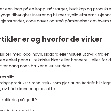
r enn logo på en kopp. Når farger, budskap og produkte
gge tilhørighet internt og bli mer synlig eksternt. Gjen
ske gjenstander, gode gaver og små påminnelser om hvem 
tikler er og hvorfor de virker
odukter med logo, navn, slagord eller visuelt uttrykk fra en
en enkel penn til tekniske klær eller bannere. Felles for
hver gang noen bruker eller ser dem.
es slik:
verdagsprodukter med trykk som gjør at en bedrift blir lagt
r, av både kunder og ansatte.
rofilering så godt?
ing de bruker ofte