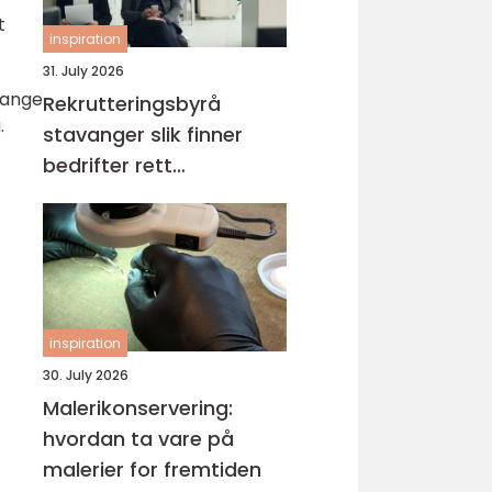
t
inspiration
31. July 2026
Mange
Rekrutteringsbyrå
.
stavanger slik finner
bedrifter rett
kompetanse
inspiration
30. July 2026
Malerikonservering:
hvordan ta vare på
malerier for fremtiden