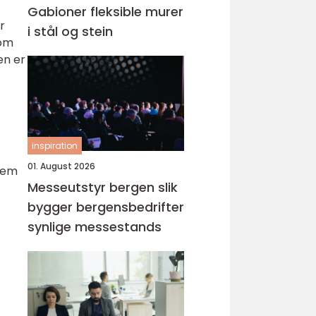
Gabioner fleksible murer
r
i stål og stein
nom
en er
inspiration
01. August 2026
 dem
Messeutstyr bergen slik
bygger bergensbedrifter
synlige messestands