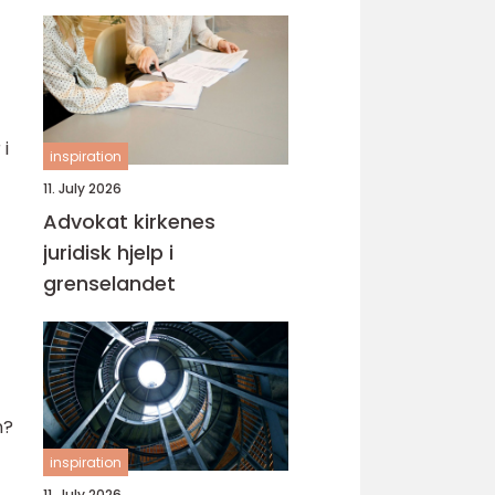
 i
inspiration
11. July 2026
Advokat kirkenes
juridisk hjelp i
grenselandet
n?
inspiration
11. July 2026