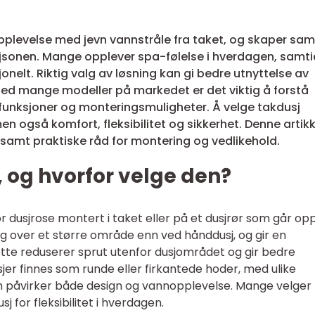
opplevelse med jevn vannstråle fra taket, og skaper sam
usjsonen. Mange opplever spa-følelse i hverdagen, samti
nelt. Riktig valg av løsning kan gi bedre utnyttelse av
Med mange modeller på markedet er det viktig å forstå
e, funksjoner og monteringsmuligheter. Å velge takdusj
en også komfort, fleksibilitet og sikkerhet. Denne artik
, samt praktiske råd for montering og vedlikehold.
, og hvorfor velge den?
r dusjrose montert i taket eller på et dusjrør som går opp
g over et større område enn ved hånddusj, og gir en
ette reduserer sprut utenfor dusjområdet og gir bedre
jer finnes som runde eller firkantede hoder, med ulike
om påvirker både design og vannopplevelse. Mange velger
 for fleksibilitet i hverdagen.