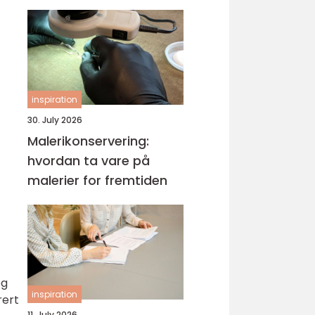
kompetanse
inspiration
30. July 2026
Malerikonservering:
hvordan ta vare på
malerier for fremtiden
og
inspiration
rert
11. July 2026