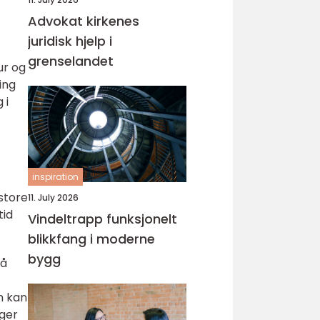
Advokat kirkenes
juridisk hjelp i
grenselandet
ur og
ing
 i
inspiration
store
11. July 2026
tid
Vindeltrapp funksjonelt
blikkfang i moderne
bygg
må
m kan
gger