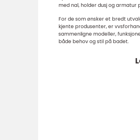
med nal, holder dusj og armatur p
For de som ønsker et bredt utvalg
kjente produsenter, er vvsforhand
sammenligne modeller, funksjoner
både behov og stil på badet.
L