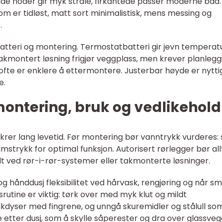
nde hoder gir myk stråle, firkantede passer moderne bad.
krom er tidløst, matt sort minimalistisk, mens messing og
.
atteri og montering. Termostatbatteri gir jevn temperat
 Takmontert løsning frigjør veggplass, men krever planlegg
fte er enklere å ettermontere. Justerbar høyde er nyttig
e.
 montering, bruk og vedlikehold
krer lang levetid. Før montering bør vanntrykk vurderes: 
trykk for optimal funksjon. Autorisert rørlegger bør all
ielt ved rør-i-rør-systemer eller takmonterte løsninger.
og hånddusj fleksibilitet ved hårvask, rengjøring og når s
srutine er viktig: tørk over med myk klut og mildt
alkdyser med fingrene, og unngå skuremidler og stålull so
ne etter dusj, som å skylle såperester og dra over glassve