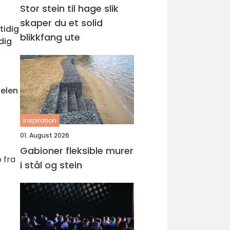
Stor stein til hage slik
skaper du et solid
tidig
blikkfang ute
dig
kelen
inspiration
01. August 2026
Gabioner fleksible murer
 fra
i stål og stein