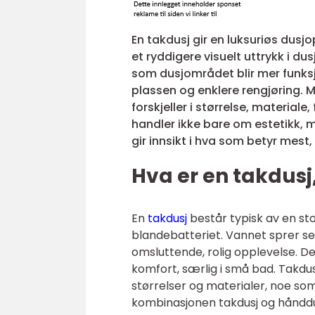
En takdusj gir en luksuriøs dusj
et ryddigere visuelt uttrykk i d
som dusjområdet blir mer funksjo
plassen og enklere rengjøring. 
forskjeller i størrelse, material
handler ikke bare om estetikk, m
gir innsikt i hva som betyr mest
Hva er en takdusj
En
takdusj
består typisk av en sto
blandebatteriet. Vannet sprer se
omsluttende, rolig opplevelse. D
komfort, særlig i små bad. Takdus
størrelser og materialer, noe s
kombinasjonen takdusj og hånddusj