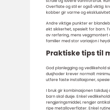
stråle og lavere vannforbruk. Ru
Overflate og stil er også viktig: 
kobber gir varme og eksklusivitet
Andre viktige punkter er blandeb
økt sikkerhet, spesielt for barn.
av rørføring, mens veggmontert o
familier med stor variasjon i høyd
Praktiske tips til
God planlegging og vedlikehold si
dusjhoder krever normalt minimums
utføre faste installasjoner, spes
I bruk gir kombinasjonen takdusj 
barn skal dusje. Enkel vedlikehold
rengjøringsmiddel, rengjør antik
ripe metalloverflater. Enkel ruti