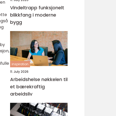
sen
Vindeltrapp funksjonelt
ette
blikkfang i moderne
også
bygg
og
lby
sjon,
fulle
inspiration
11. July 2026
Arbeidshelse nøkkelen til
et bærekraftig
arbeidsliv