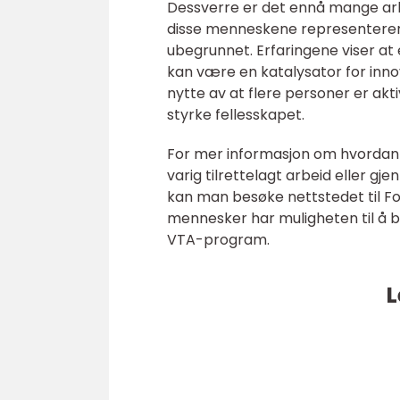
Dessverre er det ennå mange ar
disse menneskene representerer. 
ubegrunnet. Erfaringene viser at
kan være en katalysator for innov
nytte av at flere personer er akt
styrke fellesskapet.
For mer informasjon om hvordan en
varig tilrettelagt arbeid eller gj
kan man besøke nettstedet til Fos
mennesker har muligheten til å bl
VTA-program.
L