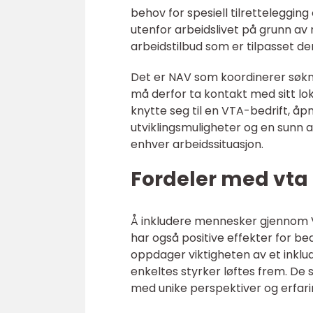
behov for spesiell tilretteleggin
utenfor arbeidslivet på grunn av 
arbeidstilbud som er tilpasset de
Det er NAV som koordinerer søkna
må derfor ta kontakt med sitt l
knytte seg til en VTA-bedrift, åpn
utviklingsmuligheter og en sunn ar
enhver arbeidssituasjon.
Fordeler med vta 
Å inkludere mennesker gjennom V
har også positive effekter for be
oppdager viktigheten av et inklu
enkeltes styrker løftes frem. De 
med unike perspektiver og erfarin