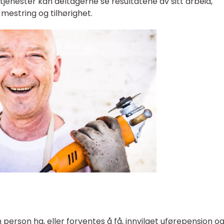
jenester kan deltagerne se resultatene av sitt arbeid,
 mestring og tilhørighet.
 person ha, eller forventes å få, innvilget uførepensjon o