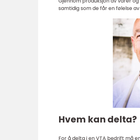
Gjennom produksjon av varer og t
samtidig som de får en følelse av
Hvem kan delta?
For å delta i en VTA bedrift må en