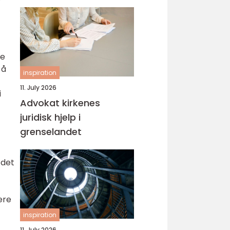
te
 å
inspiration
11. July 2026
i
Advokat kirkenes
juridisk hjelp i
grenselandet
 det
ere
inspiration
11. July 2026