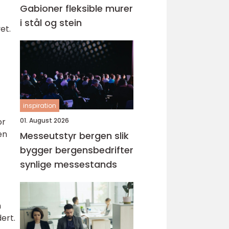
Gabioner fleksible murer
i stål og stein
et.
inspiration
or
01. August 2026
en
Messeutstyr bergen slik
bygger bergensbedrifter
synlige messestands
n
ert.