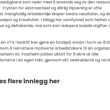
beidsgivere som nøler med å anvende seg av den ressur
Frykten for ekstraarbeid og dårlig tilpasning er ofte
 et mangfoldig arbeidsmiljø skaper bedre resultater, og d
asjon og kreativitet. I tillegg har samfunnet som helhet 
ive og deltakende, noe som kan redusere sosiale utgifter 
 VTA-bedrift kan gjøre en forskjell, enten i form av å ti
ennom å rekruttere motiverte arbeidstakere til sin organisa
sheim AS. Fossheim jobber aktivt for å sikre at alle
omstre i sin egen takt, gjennom sitt veletablerte og verdi
es flere innlegg her