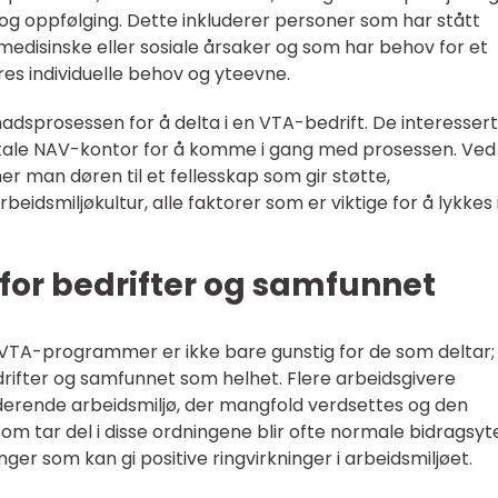
g og oppfølging. Dette inkluderer personer som har stått
medisinske eller sosiale årsaker og som har behov for et
res individuelle behov og yteevne.
dsprosessen for å delta i en VTA-bedrift. De interesser
okale NAV-kontor for å komme i gang med prosessen. Ved
er man døren til et fellesskap som gir støtte,
beidsmiljøkultur, alle faktorer som er viktige for å lykkes 
for bedrifter og samfunnet
TA-programmer er ikke bare gunstig for de som deltar;
drifter og samfunnet som helhet. Flere arbeidsgivere
derende arbeidsmiljø, der mangfold verdsettes og den
som tar del i disse ordningene blir ofte normale bidragsyt
ger som kan gi positive ringvirkninger i arbeidsmiljøet.