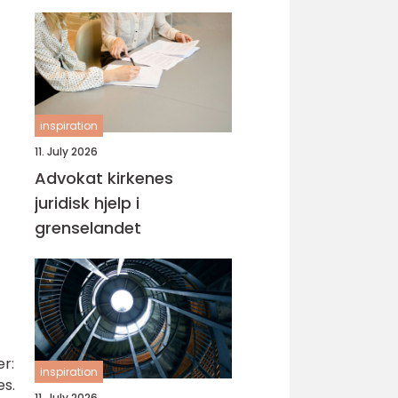
inspiration
11. July 2026
Advokat kirkenes
juridisk hjelp i
grenselandet
r:
inspiration
es.
11. July 2026