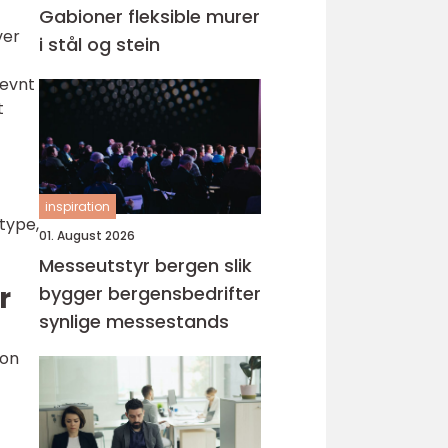
Gabioner fleksible murer
ver
i stål og stein
jevnt
t
inspiration
type,
01. August 2026
Messeutstyr bergen slik
r
bygger bergensbedrifter
synlige messestands
jon