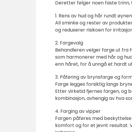
Deretter følger noen faste trinn, 
1. Rens av hud og hår rundt øyne
All sminke og rester av produkter
og reduserer risikoen for irritasjon
2. Fargevalg
Behandleren velger farge ut fra h
som harmonerer med hår og hud. F
enn håret, for å unngå et hardt u
3. Påføring av brynsfarge og for
Farge legges forsiktig langs bry
Etter virketid fjernes fargen, og
kombinasjon, avhengig av hva so
4. Farging av vipper
Fargen påføres med beskyttelse p
komfort og for et jevnt resultat. 