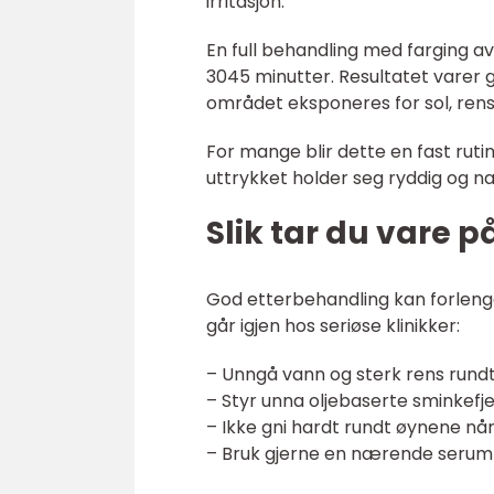
irritasjon.
En full behandling med farging av
3045 minutter. Resultatet varer 
området eksponeres for sol, rens
For mange blir dette en fast rutin
uttrykket holder seg ryddig og na
Slik tar du vare 
God etterbehandling kan forlenge
går igjen hos seriøse klinikker:
– Unngå vann og sterk rens rund
– Styr unna oljebaserte sminkefje
– Ikke gni hardt rundt øynene når
– Bruk gjerne en nærende serum e