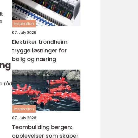
dt
te
inspiration
07. July 2026
Elektriker trondheim
trygge løsninger for
bolig og næring
ing
e råd
inspiration
07. July 2026
Teambuilding bergen:
opplevelser som skaper