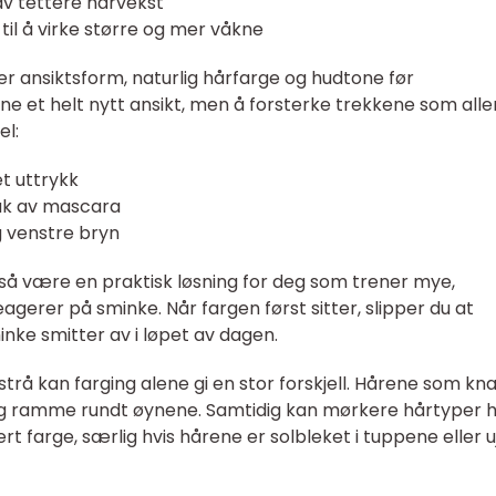
 av tettere hårvekst
til å virke større og mer våkne
er ansiktsform, naturlig hårfarge og hudtone før
ne et helt nytt ansikt, men å forsterke trekkene som all
el:
t uttrykk
ruk av mascara
 venstre bryn
så være en praktisk løsning for deg som trener mye,
agerer på sminke. Når fargen først sitter, slipper du at
nke smitter av i løpet av dagen.
trå kan farging alene gi en stor forskjell. Hårene som kn
ydelig ramme rundt øynene. Samtidig kan mørkere hårtyper 
rt farge, særlig hvis hårene er solbleket i tuppene eller 