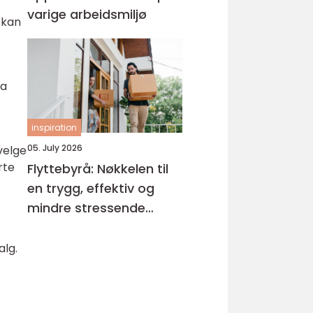
varige arbeidsmiljø
 kan
da
inspiration
05. July 2026
velge
rte
Flyttebyrå: Nøkkelen til
en trygg, effektiv og
mindre stressende
flytteprosess
alg.