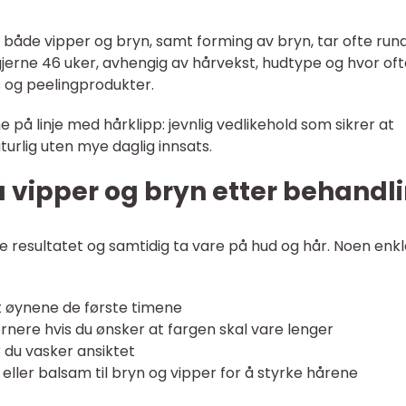
 både vipper og bryn, samt forming av bryn, tar ofte run
gjerne 46 uker, avhengig av hårvekst, hudtype og hvor of
 og peelingprodukter.
e på linje med hårklipp: jevnlig vedlikehold som sikrer at
turlig uten mye daglig innsats.
på vipper og bryn etter behandl
 resultatet og samtidig ta vare på hud og hår. Noen enkl
t øynene de første timene
rnere hvis du ønsker at fargen skal vare lenger
 du vasker ansiktet
ller balsam til bryn og vipper for å styrke hårene