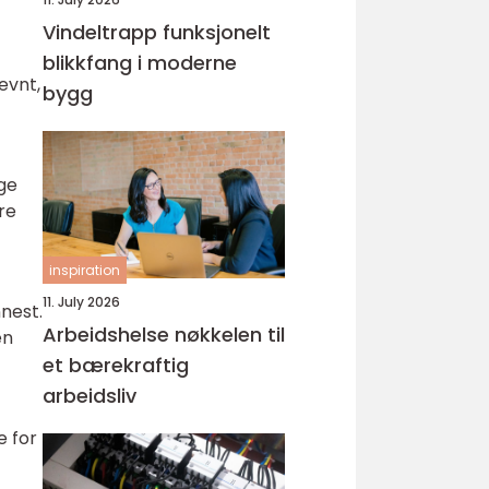
Vindeltrapp funksjonelt
blikkfang i moderne
evnt,
bygg
rge
re
inspiration
11. July 2026
nest.
Arbeidshelse nøkkelen til
en
et bærekraftig
arbeidsliv
e for