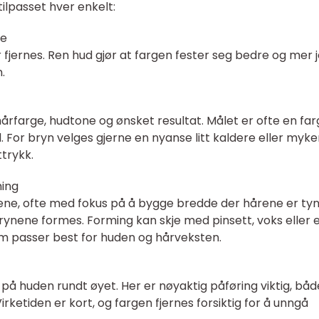
tilpasset hver enkelt:
ne
 fjernes. Ren hud gjør at fargen fester seg bedre og mer j
.
årfarge, hudtone og ønsket resultat. Målet er ofte en fa
or bryn velges gjerne en nyanse litt kaldere eller myke
ttrykk.
ming
nene, ofte med fokus på å bygge bredde der hårene er tyn
 brynene formes. Forming kan skje med pinsett, voks eller 
m passer best for huden og hårveksten.
å huden rundt øyet. Her er nøyaktig påføring viktig, båd
Virketiden er kort, og fargen fjernes forsiktig for å unngå