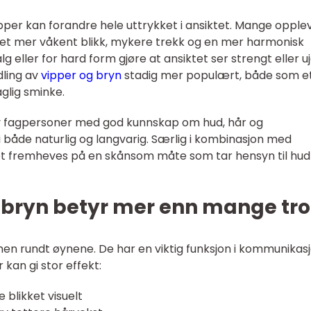
per kan forandre hele uttrykket i ansiktet. Mange opple
gir et mer våkent blikk, mykere trekk og en mer harmonisk
lg eller for hard form gjøre at ansiktet ser strengt eller u
dling av
vipper og bryn
stadig mer populært, både som e
aglig sminke.
av fagpersoner med god kunnskap om hud, hår og
i både naturlig og langvarig. Særlig i kombinasjon med
et fremheves på en skånsom måte som tar hensyn til hud
 bryn betyr mer enn mange tro
en rundt øynene. De har en viktig funksjon i kommunikas
 kan gi stor effekt:
 blikket visuelt