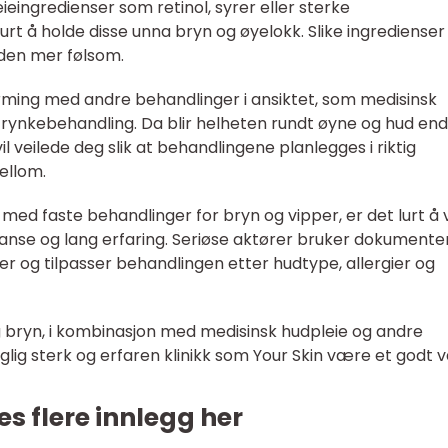
eingredienser som retinol, syrer eller sterke
rt å holde disse unna bryn og øyelokk. Slike ingredienser
uden mer følsom.
ming med andre behandlinger i ansiktet, som medisinsk
t rynkebehandling. Da blir helheten rundt øyne og hud en
il veilede deg slik at behandlingene planlegges i riktig
ellom.
ed faste behandlinger for bryn og vipper, er det lurt å 
anse og lang erfaring. Seriøse aktører bruker dokumente
ner og tilpasser behandlingen etter hudtype, allergier og
 og bryn, i kombinasjon med medisinsk hudpleie og andre
glig sterk og erfaren klinikk som Your Skin være et godt v
es flere innlegg her