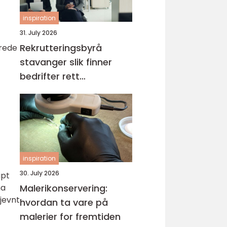
inspiration
31. July 2026
Rekrutteringsbyrå
erede
stavanger slik finner
bedrifter rett
kompetanse
inspiration
30. July 2026
apt
ha
Malerikonservering:
ujevnt
hvordan ta vare på
malerier for fremtiden