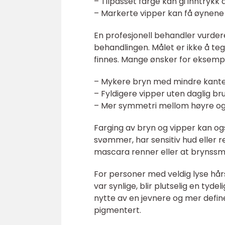
– Tilpasset farge kan gi inntrykk
– Markerte vipper kan få øynene 
En profesjonell behandler vurder
behandlingen. Målet er ikke å teg
finnes. Mange ønsker for eksemp
– Mykere bryn med mindre kante
– Fyldigere vipper uten daglig b
– Mer symmetri mellom høyre og
Farging av bryn og vipper kan og
svømmer, har sensitiv hud eller re
mascara renner eller at brynssmi
For personer med veldig lyse hårs
var synlige, blir plutselig en t
nytte av en jevnere og mer define
pigmentert.