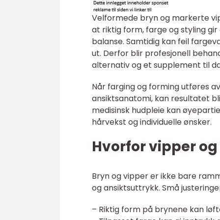
Velformede bryn og markerte vip
at riktig form, farge og styling 
balanse. Samtidig kan feil fargeva
ut. Derfor blir profesjonell behan
alternativ og et supplement til d
Når farging og forming utføres 
ansiktsanatomi, kan resultatet bl
medisinsk hudpleie kan øyeparti
hårvekst og individuelle ønsker.
Hvorfor vipper og
Bryn og vipper er ikke bare ramm
og ansiktsuttrykk. Små justeringer
– Riktig form på brynene kan løfte